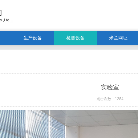
生产设备
检测设备
米兰网址
实验室
点击次数：1284