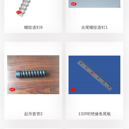
螺纹道钉8
尖尾螺纹道钉1
起吊套管2
132RE绝缘鱼尾板