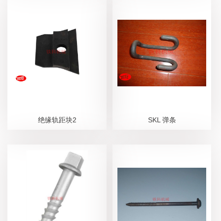
绝缘轨距块2
SKL 弹条